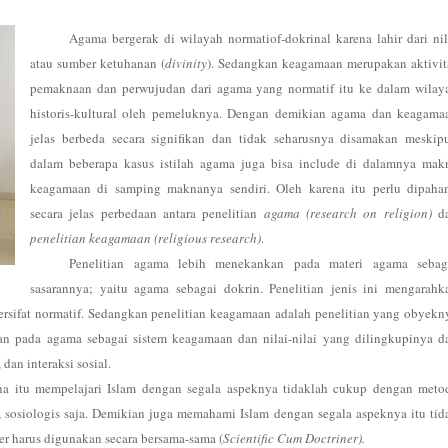
Agama bergerak di wilayah normatiof-dokrinal karena lahir dari nil
atau sumber ketuhanan (
divinity
). Sedangkan keagamaan merupakan aktivit
pemaknaan dan perwujudan dari agama yang normatif itu ke dalam wilay
historis-kultural oleh pemeluknya. Dengan demikian agama dan keagama
jelas berbeda secara signifikan dan tidak seharusnya disamakan meskip
dalam beberapa kasus istilah agama juga bisa include di dalamnya mak
keagamaan di samping maknanya sendiri. Oleh karena itu perlu dipaha
secara jelas perbedaan antara penelitian
agama (research on religion)
d
penelitian keagamaan (religious research)
.
Penelitian agama lebih menekankan pada materi agama sebag
sasarannya; yaitu agama sebagai dokrin. Penelitian jenis ini mengarahk
ersifat normatif. Sedangkan penelitian keagamaan adalah penelitian yang obyekn
an pada agama sebagai sistem keagamaan dan nilai-nilai yang dilingkupinya d
dan interaksi sosial.
a itu mempelajari Islam dengan segala aspeknya tidaklah cukup dengan meto
ris, sosiologis saja. Demikian juga memahami Islam dengan segala aspeknya itu tid
ner harus digunakan secara bersama-sama (
Scientific Cum Doctriner).