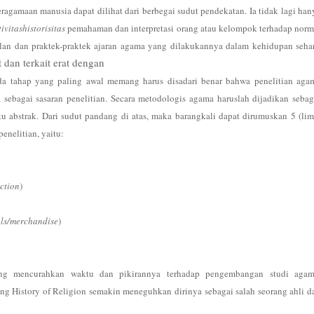
gamaan manusia dapat dilihat dari berbegai sudut pendekatan. Ia tidak lagi han
ivitas
historisitas
pemahaman dan interpretasi orang atau kelompok terhadap norm
an dan praktek-praktek ajaran agama yang dilakukannya dalam kehidupan sehar
t dan terkait erat dengan
da tahap yang paling awal memang harus disadari benar bahwa penelitian aga
sebagai sasaran penelitian. Secara metodologis agama haruslah dijadikan sebag
u abstrak. Dari sudut pandang di atas, maka barangkali dapat dirumuskan 5 (lim
penelitian, yaitu:
action
)
ols/merchandise
)
ang mencurahkan waktu dan pikirannya terhadap pengembangan studi agam
g History of Religion semakin meneguhkan dirinya sebagai salah seorang ahli d