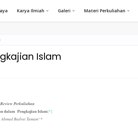
Saya
Karya Ilmiah
Galeri
Materi Perkuliahan
m
gkajian Islam
Review Perkuliahan
an dalam Pengkajian Islam
[*]
h Ahmad Badrut Tamam
*
*