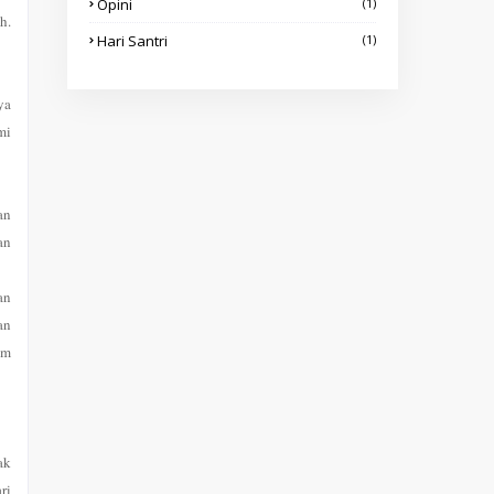
Opini
(1)
h.
Hari Santri
(1)
ya
mi
an
an
an
an
am
ak
ri