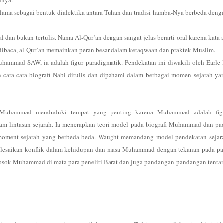
annya.
lama sebagai bentuk dialektika antara Tuhan dan tradisi hamba-Nya berbeda deng
l dan bukan tertulis. Nama Al-Qur’an dengan sangat jelas berarti oral karena kata a
dibaca, al-Qur’an memainkan peran besar dalam ketaqwaan dan praktek Muslim.
Muhammad SAW, ia adalah figur paradigmatik. Pendekatan ini diwakili oleh Earle 
ara-cara biografi Nabi ditulis dan dipahami dalam berbagai momen sejarah ya
 Muhammad menduduki tempat yang penting karena Muhammad adalah fig
m lintasan sejarah. Ia
menerapkan teori model
pada biografi Muhammad dan pa
i moment sejarah yang berbeda-beda. Waught memandang model pendekatan sejar
nyelesaikan konflik dalam kehidupan dan masa Muhammad dengan tekanan pada pa
osok Muhammad di mata para peneliti Barat dan juga pandangan-pandangan tenta