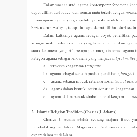
Dalam wacana studi agama kontemporer, fenomena kebera
dapat dilihat dari sudut dan semata-mata terkait dengan
normat
norma ajaran agama yang dipeluknya, serta model-model amal
ajaran wahyu, tetapi ia juga dapat dilihat dari sudu
hari.
Dalam kaitannya agama sebagai obyek penelitian, pa
sebagai suatu usaha akademis yang berarti menjadikan agama 
suatu fenomena yang riil, betapa pun mungkin terasa agama it
kategori agama sebagai fenomena yang menjadi
subject matter
a)
teks-teks keagamaan (
scripture
)
b)
agama sebagai sebuah produk pemikiran (
thought
)
c)
agama sebagai produk interaksi sosial (
social inter
d)
agama dalam bentuk institusi-institusi keagamaan
e)
agama dalam bentuk simbol-simbol keagamaan (
to
2.
Islamic Religion Tradition (Charles J. Adams)
Charles J. Adams adalah seorang sarjana Barat y
Latarbelakang pendidikan Magister dan Doktornya dalam bidan
expert dalam studi Islam.