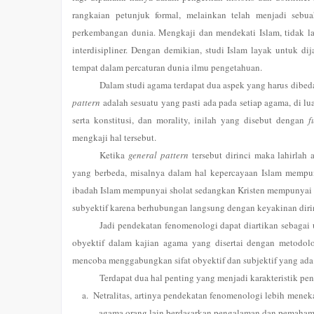
rangkaian petunjuk formal, melainkan telah menjadi sebu
perkembangan dunia. Mengkaji dan mendekati Islam, tidak l
interdisipliner.
Dengan demikian, studi Islam layak untuk dija
tempat dalam percaturan dunia ilmu pengetahuan.
Dalam studi agama terdapat dua aspek yang harus dibed
pattern
adalah sesuatu yang pasti ada pada setiap agama, di lua
serta konstitusi, dan morality, inilah yang disebut dengan
f
mengkaji hal tersebut.
Ketika
general pattern
tersebut dirinci maka lahirla
yang berbeda, misalnya dalam hal kepercayaan Islam mempun
ibadah Islam mempunyai sholat sedangkan Kristen mempunyai 
subyektif karena berhubungan langsung dengan keyakinan diri
Jadi pendekatan fenomenologi dapat diartikan sebagai u
obyektif dalam kajian agama yang disertai dengan metodol
mencoba menggabungkan sifat obyektif dan subjektif yang ada 
Terdapat dua hal penting yang menjadi karakteristik p
a.
Netralitas, artinya pendekatan fenomenologi lebih mene
agama orang lain berdasarkan pengalaman dan pemahama