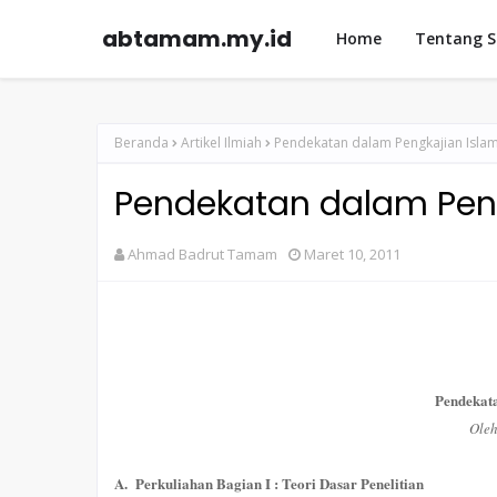
abtamam.my.id
Home
Tentang 
Beranda
Artikel Ilmiah
Pendekatan dalam Pengkajian Isla
Pendekatan dalam Pen
Ahmad Badrut Tamam
Maret 10, 2011
Pendekat
Ole
A.
Perkuliahan Bagian I : Teori Dasar Penelitian