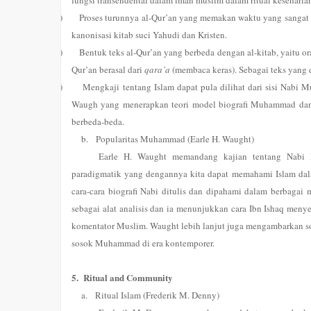
fungsi transendental dalam iman muslim dalam ritual kesehari
3)
Proses turunnya al-Qur’an yang memakan waktu yang sangat 
kanonisasi kitab suci Yahudi dan Kristen.
4)
Bentuk teks al-Qur’an yang berbeda dengan al-kitab, yaitu ora
Qur’an berasal dari
qara’a
(membaca keras). Sebagai teks yang 
5)
Mengkaji tentang Islam dapat pula dilihat dari sisi Nabi 
Waugh yang menerapkan teori model biografi Muhammad dan c
berbeda-beda.
b.
Popularitas Muhammad (Earle H. Waught)
Earle H. Waught memandang kajian tentang Nabi
paradigmatik yang dengannya kita dapat memahami Islam dala
cara-cara biografi Nabi ditulis dan dipahami dalam berbaga
sebagai alat analisis dan ia menunjukkan cara Ibn Ishaq me
komentator Muslim. Waught lebih lanjut juga mengambarkan s
sosok Muhammad di era kontemporer.
5.
Ritual and Community
a.
Ritual Islam (Frederik M. Denny)