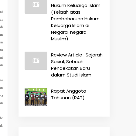
Hukum Keluarga Islam
ai
(Telaah atas
Pembaharuan Hukum
as
Keluarga Islam di
ah
Negara-negara
an
Muslim)
un
na
Review Article : Sejarah
mi
Sosial, Sebuah
an
Pendekatan Baru
dalam Studi Islam
ai
an
Rapat Anggota
ya
Tahunan (RAT)
an
de
ak