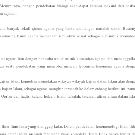
. Menurutnya, dengan pendekatan filalogi akan dapat ketahui maksud dari naska
n sejarah.
ena banyak sekali ajaran agama yang berkaitan dengan masalah sosial. Besarn
a mendorong kaum agama memahami ilmu-ilmu sosial sebagai alat untuk memaha
mi agama lain dengan berusaha untuk masuk komunitas agama dan menanggalk
bagai suatu pendekatan yang mencoba mencari fenomena-fenomena agama deng
kajian Islam, kemudian memetakan wilayah-wilayah kajian dalam Islam atau deng
 kajian Islam, sebagai agama mungkin terpecah ke dalam cabang berikut ini: zam
ur’an dan hadis, kalam, hokum Islam, falsafah, tasawuf, aliran-aliran dalam Isl
ap ilmu-ilmu lama yang dianggap kaku. Dalam pendekatan fenomenologi
Islam tid
saja, tetapi telah menjadi fenomena yang kompleks. Islam tidak hanya terdiri da