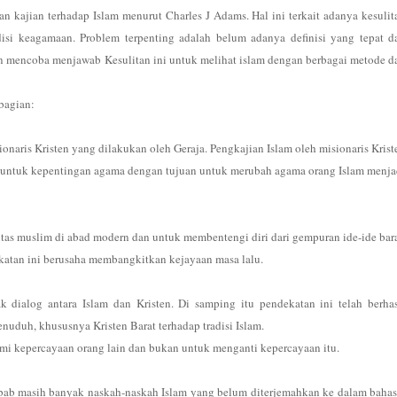
n kajian terhadap Islam menurut Charles J Adams. Hal ini terkait adanya kesulit
disi keagamaan. Problem terpenting adalah belum adanya definisi yang tepat d
an mencoba menjawab Kesulitan ini untuk melihat islam dengan berbagai metode d
bagian:
naris Kristen yang dilakukan oleh Geraja. Pengkajian Islam oleh misionaris Krist
a untuk kepentingan agama dengan tujuan untuk merubah agama orang Islam menja
tas muslim di abad modern dan untuk membentengi diri dari gempuran ide-ide bara
ekatan ini berusaha membangkitkan kejayaan masa lalu.
 dialog antara Islam dan Kristen. Di samping itu pendekatan ini telah berhas
enuduh, khususnya Kristen Barat terhadap tradisi Islam.
i kepercayaan orang lain dan bukan untuk menganti kepercayaan itu.
bab masih banyak naskah-naskah Islam yang belum diterjemahkan ke dalam bahas