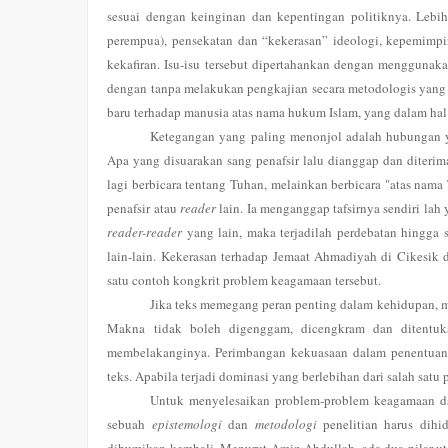
sesuai dengan keinginan dan kepentingan politiknya. Lebih 
perempua), pensekatan dan “kekerasan” ideologi, kepemimpi
kekafiran. Isu-isu tersebut dipertahankan dengan menggunaka
dengan tanpa melakukan pengkajian secara metodologis yang 
baru terhadap manusia atas nama hukum Islam, yang dalam hal
Ketegangan yang paling menonjol adalah hubungan yang
Apa yang disuarakan sang penafsir lalu dianggap dan diterim
lagi berbicara tentang Tuhan, melainkan berbicara "atas nama
penafsir atau
reader
lain. Ia menganggap tafsirnya sendiri lah
reader-reader
yang lain, maka terjadilah perdebatan hingga si
lain-lain. Kekerasan terhadap Jemaat Ahmadiyah di Cikesik 
satu contoh kongkrit problem keagamaan tersebut.
Jika teks memegang peran penting dalam kehidupan, m
Makna tidak boleh digenggam, dicengkram dan ditentuka
membelakanginya. Perimbangan kekuasaan dalam penentuan m
teks. Apabila terjadi dominasi yang berlebihan dari salah sat
Untuk menyelesaikan problem-problem keagamaan 
sebuah
epistemologi
dan
metodologi
penelitian harus dihi