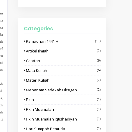
am
ma
ua
Categories
da
lah
Ramadhan 1441 H
(11)
al
Artikel Ilmiah
(9)
ya
Catatan
(6)
ai
an
Mata Kuliah
(6)
Materi Kuliah
(2)
oh
Menanam Sedekah Oksigen
(2)
M.
s,
Fikih
(1)
di
Fikih Muamalah
(1)
ah
ti
Fikih Muamalah Iqtishadiyah
(1)
Hari Sumpah Pemuda
(1)