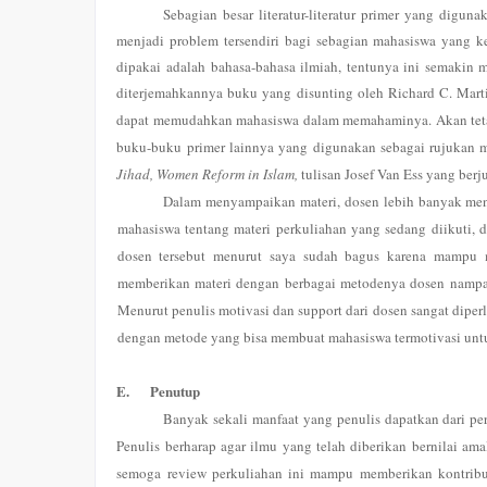
Sebagian besar literatur-literatur primer yang digun
menjadi problem tersendiri bagi sebagian mahasiswa yang k
dipakai adalah bahasa-bahasa ilmiah, tentunya ini semaki
diterjemahkannya buku yang
disunting oleh Richard C. Mart
dapat memudahkan mahasiswa dalam memahaminya. Akan tetap
buku-buku primer lainnya yang digunakan sebagai rujukan m
Jihad, Women Reform in Islam,
tulisan Josef Van Ess yang ber
Dalam menyampaikan materi, dosen lebih banyak men
mahasiswa tentang materi perkuliahan yang sedang diikuti
dosen tersebut menurut saya sudah bagus karena mampu m
memberikan materi dengan berbagai metodenya dosen nampak
Menurut penulis motivasi dan support dari dosen sangat dip
dengan metode yang bisa membuat mahasiswa termotivasi untuk
E.
Penutup
Banyak sekali manfaat yang penulis dapatkan dari per
Penulis berharap agar ilmu yang telah diberikan bernilai a
semoga review perkuliahan ini mampu memberikan kontribu