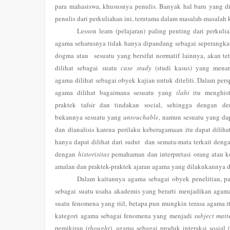
para mahasiswa, khususnya penulis. Banyak hal baru yang d
penulis dari perkuliahan ini, terutama dalam masalah-masalah
Lesson learn (pelajaran) paling penting dari perkuli
agama seharusnya tidak hanya dipandang sebagai seperangkat 
dogma atau sesuatu yang bersifat normatif lainnya, akan tet
dilihat sebagai suatu
case study
(studi kasus) yang menar
agama dilihat sebagai obyek kajian untuk diteliti. Dalam per
agama dilihat bagaimana sesuatu yang
ilahi
itu menghist
praktek tafsir dan tindakan social, sehingga dengan d
bukannya sesuatu yang
untouchable
, namun sesuatu yang dap
dan dianalisis karena perilaku keberagamaan itu dapat dili
hanya dapat dilihat dari sudut dan semata-mata terkait den
dengan
historisitas
pemahaman dan interpretasi orang atau k
amalan dan praktek-praktek ajaran agama yang dilakukannya d
Dalam kaitannya agama sebagai obyek penelitian, p
sebagai suatu usaha akademis yang berarti menjadikan agama
suatu fenomena yang riil, betapa pun mungkin terasa agama it
kategori agama sebagai fenomena yang menjadi
subject matt
pemikiran (
thought
), agama sebagai produk interaksi sosial 