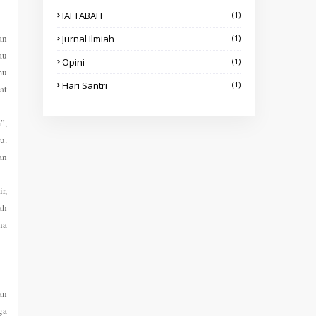
IAI TABAH
(1)
an
Jurnal Ilmiah
(1)
au
Opini
(1)
mu
Hari Santri
(1)
at
”,
u.
an
r,
ah
na
an
ga