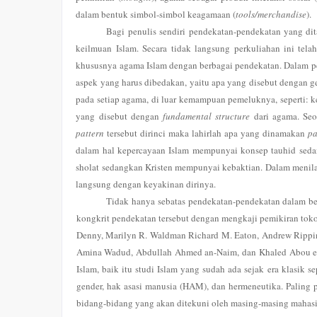
dalam bentuk simbol-simbol keagamaan (
tools/merchandise
).
Bagi penulis sendiri pendekatan-pendekatan yang di
keilmuan Islam. Secara tidak langsung perkuliahan ini t
khususnya agama Islam dengan berbagai pendekatan. Dalam pe
aspek yang harus dibedakan, yaitu apa yang disebut dengan g
pada setiap agama, di luar kemampuan pemeluknya, seperti: kep
yang disebut dengan
fundamental structure
dari agama. Seor
pattern
tersebut dirinci maka lahirlah apa yang dinamakan
pa
dalam hal kepercayaan Islam mempunyai konsep tauhid sedan
sholat sedangkan Kristen mempunyai kebaktian. Dalam menil
langsung dengan keyakinan dirinya.
Tidak hanya sebatas pendekatan-pendekatan dalam be
kongkrit pendekatan tersebut dengan mengkaji pemikiran toko
Denny, Marilyn R. Waldman Richard M. Eaton, Andrew Rippin
Amina Wadud, Abdullah Ahmed an-Naim, dan Khaled Abou el-F
Islam, baik itu studi Islam yang sudah ada sejak era klasik se
gender, hak asasi manusia (HAM), dan hermeneutika. Paling 
bidang-bidang yang akan ditekuni oleh masing-masing mahas