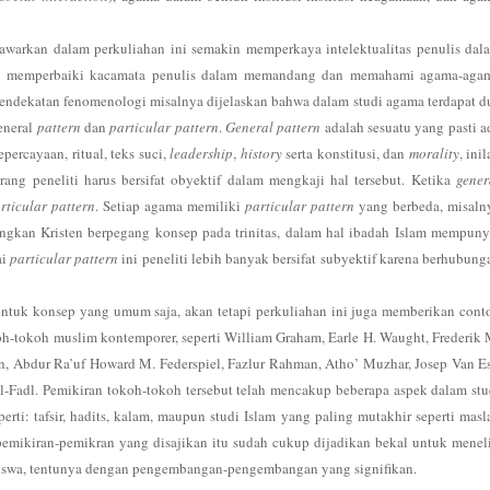
tawarkan dalam perkuliahan ini semakin memperkaya intelektualitas penulis dal
elah memperbaiki kacamata penulis dalam memandang dan memahami agama-aga
ndekatan fenomenologi misalnya dijelaskan bahwa dalam studi agama terdapat d
eneral
pattern
dan
particular pattern
.
General pattern
adalah sesuatu yang pasti a
ercayaan, ritual, teks suci,
leadership
,
history
serta konstitusi, dan
morality
, ini
ang peneliti harus bersifat obyektif dalam mengkaji hal tersebut. Ketika
gener
rticular pattern
. Setiap agama memiliki
particular pattern
yang berbeda, misaln
gkan Kristen berpegang konsep pada trinitas, dalam hal ibadah Islam mempuny
ai
particular pattern
ini
peneliti lebih banyak bersifat subyektif karena berhubung
ntuk konsep yang umum saja, akan tetapi perkuliahan ini juga memberikan cont
h-tokoh muslim kontemporer, seperti William Graham, Earle H. Waught, Frederik 
, Abdur Ra’uf Howard M. Federspiel, Fazlur Rahman, Atho’ Muzhar, Josep Van Es
adl. Pemikiran tokoh-tokoh tersebut telah mencakup beberapa aspek dalam stu
perti: tafsir, hadits, kalam, maupun studi Islam yang paling mutakhir seperti masl
pemikiran-pemikran yang disajikan itu sudah cukup dijadikan bekal untuk meneli
iswa, tentunya dengan pengembangan-pengembangan yang signifikan.