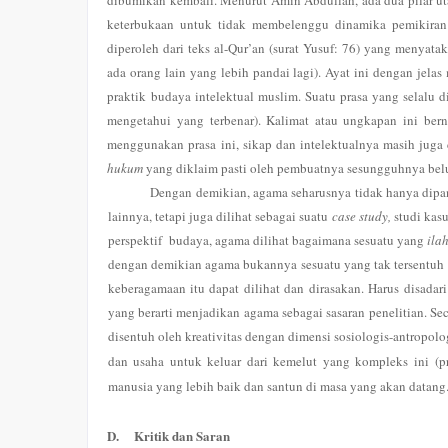
dibumikan kembali. Menurut Amin Abdullah, ada dua pilar 
keterbukaan untuk tidak membelenggu dinamika pemikiran Isl
diperoleh dari teks al-Qur’an (surat Yusuf: 76) yang menyata
ada orang lain yang lebih pandai lagi). Ayat ini dengan jela
praktik budaya intelektual muslim. Suatu prasa yang selalu d
mengetahui yang terbenar). Kalimat atau ungkapan ini ber
menggunakan prasa ini, sikap dan intelektualnya masih jug
hukum
yang diklaim pasti oleh pembuatnya sesungguhnya be
Dengan demikian, agama seharusnya tidak hanya dipand
lainnya, tetapi juga dilihat sebagai suatu
case study,
studi kasu
perspektif budaya, agama dilihat bagaimana sesuatu yang
ilah
dengan demikian agama bukannya sesuatu yang tak tersentuh 
keberagamaan itu dapat dilihat dan dirasakan. Harus disada
yang berarti menjadikan agama sebagai sasaran penelitian. S
disentuh oleh kreativitas dengan dimensi sosiologis-antropolo
dan usaha untuk keluar dari kemelut yang kompleks ini (
manusia yang lebih baik dan santun di masa yang akan datang
D.
Kritik dan Saran