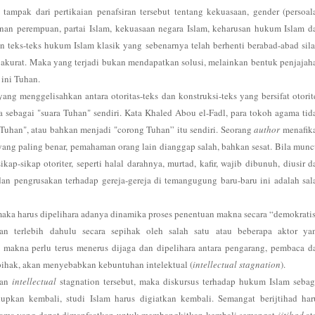
tampak dari pertikaian penafsiran tersebut tentang kekuasaan, gender (persoal
nan perempuan, partai Islam, kekuasaan negara Islam, keharusan hukum Islam d
n teks-teks hukum Islam klasik yang sebenarnya telah berhenti berabad-abad sil
akurat. Maka yang terjadi bukan mendapatkan solusi, melainkan bentuk penjajah
 ini Tuhan.
 menggelisahkan antara otoritas-teks dan konstruksi-teks yang bersifat otorite
a sebagai "suara Tuhan" sendiri. Kata Khaled Abou el-Fadl, para tokoh agama tid
 Tuhan", atau bahkan menjadi "corong Tuhan” itu sendiri. Seorang
author
menafik
 yang paling benar, pemahaman orang lain dianggap salah, bahkan sesat. Bila munc
kap-sikap otoriter, seperti halal darahnya, murtad, kafir, wajib dibunuh, diusir d
dan pengrusakan terhadap gereja-gereja di temangugung baru-baru ini adalah sal
aka harus dipelihara adanya dinamika proses penentuan makna secara “demokratis
n terlebih dahulu secara sepihak oleh salah satu atau beberapa aktor ya
akna perlu terus menerus dijaga dan dipelihara antara pengarang, pembaca d
u pihak, akan menyebabkan kebuntuhan intelektual (
intellectual stagnation
).
dan
intellectual
stagnation tersebut, maka diskursus terhadap hukum Islam sebag
dupkan kembali, studi Islam harus digiatkan kembali. Semangat berijtihad har