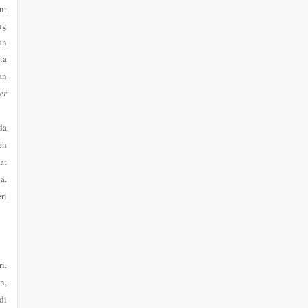
ut
ng
an
ta
an
er
da
eh
at
a.
ri
i.
n,
di