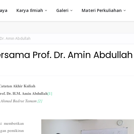
Saya
Karya Ilmiah
Galeri
Materi Perkuliahan
 Dr. Amin Abdullah
ersama Prof. Dr. Amin Abdullah
Catatan Akhir Kuliah
rof. Dr. H.M. Amin Abdullah
[1]
 Ahmad Badrut Tamam
[2]
ni memberikan
ngan pemikiran