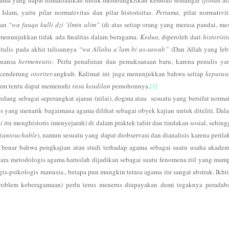
utama yang dapat dimanfaatkan untuk membangkitkan kembali semangat
ijtihad
at
am, yaitu pilar normativitas dan pilar historisitas.
Pertama,
pilar normativit
kan
“wa fauqa kulli dzi ‘ilmin alim”
(di atas setiap orang yang merasa pandai, mes
s menunjukkan tidak ada finalitas dalam beragama.
Kedua,
diperoleh dari
historisit
itulis pada akhir tulisannya
“wa Allahu a’lam bi as-sawab”
(Dan Allah yang leb
nuansa
hermeneutic.
Perlu penafsiran dan pemaksanaan baru, karena penulis ya
a cenderung
otoriter-
angkuh. Kalimat ini juga menunjukkan bahwa setiap
keputus
lum tentu dapat memenuhi
rasa keadilan
pemohonnya.
[3]
ang sebagai seperangkat ajaran (nilai), dogma atau sesuatu yang bersifat normat
s yang menarik bagaimana agama dilihat sebagai obyek kajian untuk diteliti. Dal
i
itu menghistoris (menyejarah) di dalam praktek tafsir dan tindakan sosial, sehing
(
untouchable
), namun sesuatu yang dapat diobservasi dan dianalisis karena perila
ri benar bahwa pengkajian atau studi terhadap agama sebagai suatu usaha akadem
ecara metodologis agama haruslah dijadikan sebagai suatu fenomena riil yang mam
gis-psikologis manusia., betapa pun mungkin terasa agama itu sangat abstrak. I
khti
problem keberagamaan) perlu terus menerus diupayakan demi tegaknya peradab
.