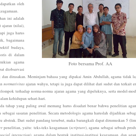
idapatkan oleh
 keagamaan.
ahan ini adalah
ajaran (nilai),
api juga harus
ik, bagaimana
spektif budaya,
oris di dalam
emikian agama
Foto bersama Prof. AA
at diobservasi
hat dan dirasakan. Meminjam bahasa yang dipakai Amin Abdullah, agama tidak la
gan
normativitas
ajaran wahyu, tetapi ia juga dapat dilihat dari sudut dan terkait er
elompok terhadap norma-norma ajaran agama yang dipeluknya, serta model-mod
alam kehidupan sehari-hari.
ada tahap yang paling awal memang harus disadari benar bahwa penelitian aga
 sebagai sasaran penelitian. Secara metodologis agama haruslah dijadikan sebag
u abstrak. Dari sudut pandang tersebut, maka barangkali dapat dirumuskan 5 (lim
er
penelitian, yaitu: teks-teks keagamaan (
scripture
), agama sebagai sebuah prod
(
social interaction
), agama dalam bentuk institusi-institusi keagamaan, dan aga