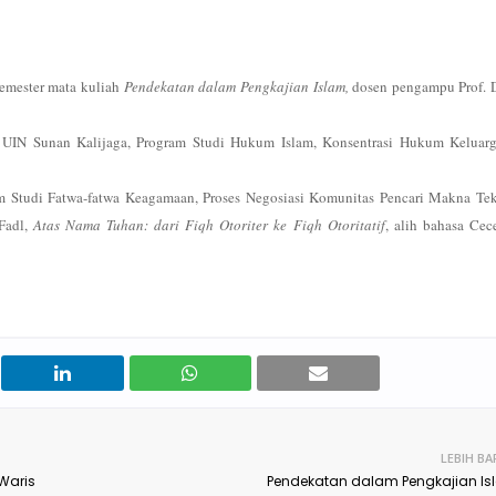
semester mata kuliah
Pendekatan dalam Pengkajian Islam,
dosen pengampu Prof. D
 UIN Sunan Kalijaga, Program Studi Hukum Islam, Konsentrasi Hukum Keluarg
 Studi Fatwa-fatwa Keagamaan, Proses Negosiasi Komunitas Pencari Makna Tek
Fadl,
Atas Nama Tuhan: dari Fiqh Otoriter ke Fiqh Otoritatif
, alih bahasa Cec
LEBIH BA
Waris
Pendekatan dalam Pengkajian I