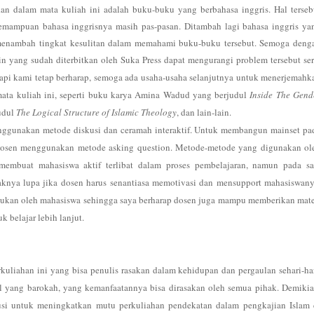
akan dalam mata kuliah ini adalah buku-buku yang berbahasa inggris. Hal terseb
emampuan bahasa inggrisnya masih pas-pasan. Ditambah lagi bahasa inggris ya
n menambah tingkat kesulitan dalam memahami buku-buku tersebut. Semoga deng
in yang sudah diterbitkan oleh Suka Press dapat mengurangi problem tersebut ser
i kami tetap berharap, semoga ada usaha-usaha selanjutnya untuk menerjemahk
ata kuliah ini, seperti buku karya Amina Wadud yang berjudul
Inside The Gend
judul
The Logical Structure of Islamic Theology
, dan lain-lain.
ggunakan metode diskusi dan ceramah interaktif. Untuk membangun mainset pa
, dosen menggunakan metode asking question. Metode-metode yang digunakan ol
embuat mahasiswa aktif terlibat dalam proses pembelajaran, namun pada sa
nya lupa jika dosen harus senantiasa memotivasi dan mensupport mahasiswany
erlukan oleh mahasiswa sehingga saya berharap dosen juga mampu memberikan mate
 belajar lebih lanjut.
kuliahan ini yang bisa penulis rasakan dalam kehidupan dan pergaulan sehari-har
mal yang barokah, yang kemanfaatannya bisa dirasakan oleh semua pihak. Demikia
si untuk meningkatkan mutu perkuliahan pendekatan dalam pengkajian Islam 