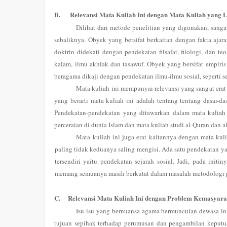
B.
Relevansi Mata Kuliah Ini dengan Mata Kuliah yang 
Dilihat dari metode penelitian yang digunakan, san
sebaliknya. Obyek yang bersifat berkaitan dengan fakta ajar
doktrin didekati dengan pendekatan filsafat, filologi, dan t
kalam, ilmu akhlak dan tasawuf. Obyek yang bersifat empiris
beragama dikaji dengan pendekatan ilmu-ilmu sosial, seperti se
Mata kuliah ini mempunyai relevansi yang sangat erat
yang berarti mata kuliah ini adalah tentang tentang dasar-da
Pendekatan-pendekatan yang ditawarkan dalam mata kuliah
perceraian di dunia Islam dan mata kuliah studi al-Quran dan a
Mata kuliah ini juga erat kaitannya dengan mata kuli
paling tidak keduanya saling mengisi. Ada satu pendekatan y
tersendiri yaitu pendekatan sejarah sosial. Jadi, pada initi
memang semuanya masih berkutat dalam masalah metodologi p
C.
Relevansi Mata Kuliah Ini dengan Problem Kemasyar
Isu-isu yang bernuansa agama bermunculan dewasa ini
tujuan sepihak terhadap perumusan dan pengambilan keputusa