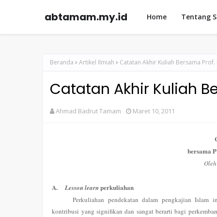
abtamam.my.id
Home
Tentang 
Beranda
Artikel Ilmiah
Catatan Akhir Kuliah Bersama Prof.
Catatan Akhir Kuliah B
Ahmad Badrut Tamam
Maret 10, 2011
bersama P
Oleh
A.
perkuliahan
Lesson learn
Perkuliahan pendekatan dalam pengkajian Islam i
kontribusi yang signifikan dan sangat berarti bagi perkemba