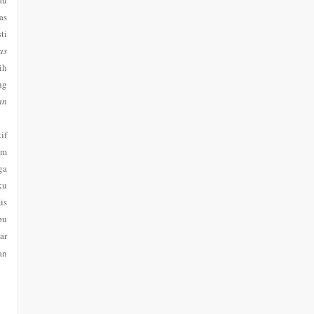
au
as
ti
as
ih
ng
an
if
am
ga
ku
is
pu
ar
an