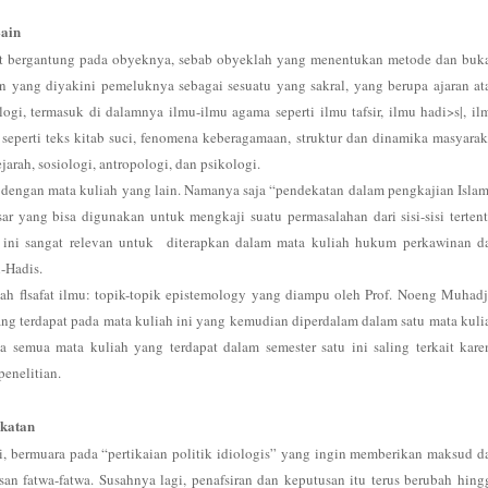
Lain
gat bergantung pada obyeknya, sebab obyeklah yang menentukan metode dan buk
an yang diyakini pemeluknya sebagai sesuatu yang sakral, yang berupa ajaran at
eologi, termasuk di dalamnya ilmu-ilmu agama seperti ilmu tafsir, ilmu
hadi>s
|, il
 seperti teks kitab suci, fenomena keberagamaan, struktur dan dinamika masyarak
jarah, sosiologi, antropologi, dan psikologi.
 dengan mata kuliah yang lain. Namanya saja “pendekatan dalam pengkajian Islam
sar yang bisa digunakan untuk mengkaji suatu permasalahan dari sisi-sisi tertent
 ini sangat relevan untuk diterapkan dalam mata kuliah hukum perkawinan d
l-Hadis.
ah flsafat ilmu: topik-topik epistemology yang diampu oleh Prof. Noeng Muhadji
ang terdapat pada mata kuliah ini yang kemudian diperdalam dalam satu mata kuli
nya semua mata kuliah yang terdapat dalam semester satu ini saling terkait kare
enelitian.
akatan
, bermuara pada “pertikaian politik idiologis” yang ingin memberikan maksud d
n fatwa-fatwa. Susahnya lagi, penafsiran dan keputusan itu terus berubah hing