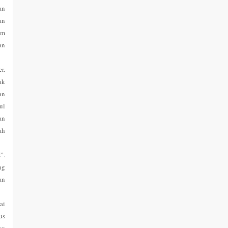
an
an
am
an
r.
ak
an
ul
an
ah
”.
ng
an
ai
us