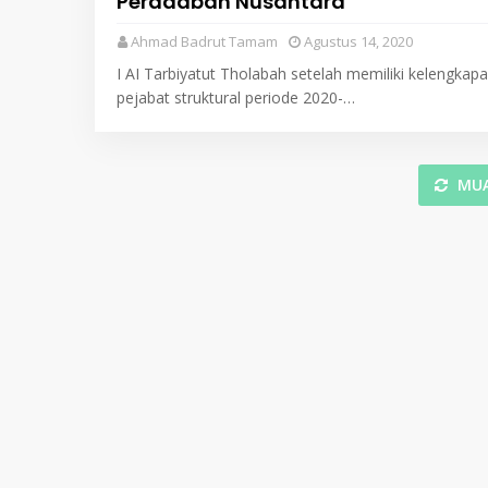
Peradaban Nusantara
Ahmad Badrut Tamam
Agustus 14, 2020
I AI Tarbiyatut Tholabah setelah memiliki kelengkap
pejabat struktural periode 2020-…
MUA