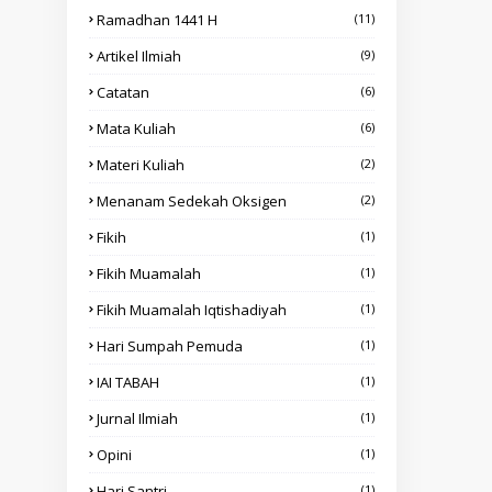
Ramadhan 1441 H
(11)
Artikel Ilmiah
(9)
Catatan
(6)
Mata Kuliah
(6)
Materi Kuliah
(2)
Menanam Sedekah Oksigen
(2)
Fikih
(1)
Fikih Muamalah
(1)
Fikih Muamalah Iqtishadiyah
(1)
Hari Sumpah Pemuda
(1)
IAI TABAH
(1)
Jurnal Ilmiah
(1)
Opini
(1)
Hari Santri
(1)