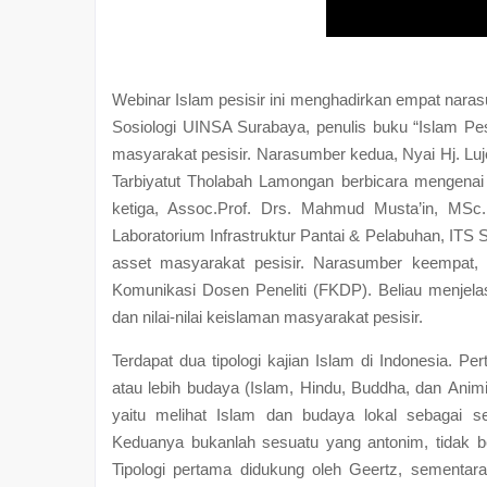
Webinar Islam pesisir ini menghadirkan empat nara
Sosiologi UINSA Surabaya, penulis buku “Islam Pesi
masyarakat pesisir. Narasumber kedua, Nyai Hj. Luj
Tarbiyatut Tholabah Lamongan berbicara mengena
ketiga, Assoc.Prof. Drs. Mahmud Musta’in, M
Laboratorium Infrastruktur Pantai & Pelabuhan, IT
asset masyarakat pesisir. Narasumber keempat, 
Komunikasi Dosen Peneliti (FKDP). Beliau menjela
dan nilai-nilai keislaman masyarakat pesisir.
Terdapat dua tipologi kajian Islam di Indonesia. Pe
atau lebih budaya (Islam, Hindu, Buddha, dan Anim
yaitu melihat Islam dan budaya lokal sebagai s
Keduanya bukanlah sesuatu yang antonim, tidak ber
Tipologi pertama didukung oleh Geertz, sement