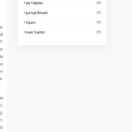
IAI TABAH
(1)
Jurnal Ilmiah
(1)
Opini
(1)
ar
Hari Santri
(1)
di
P.
er
la
an
um
r.
ua
i,
g.
n.
si