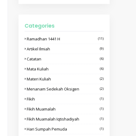
Categories
Ramadhan 1441 H
(11)
Artikel Ilmiah
(9)
Catatan
(6)
Mata Kuliah
(6)
Materi Kuliah
(2)
Menanam Sedekah Oksigen
(2)
Fikih
(1)
Fikih Muamalah
(1)
Fikih Muamalah Iqtishadiyah
(1)
Hari Sumpah Pemuda
(1)