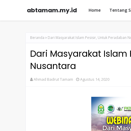
abtamam.my.id
Home
Tentang 
Beranda
Dari Masyarakat Islam Pesisir, Untuk Peradaban N
Dari Masyarakat Islam 
Nusantara
Ahmad Badrut Tamam
Agustus 14, 2020