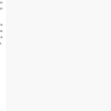
au
an
wa
na
ma
a.