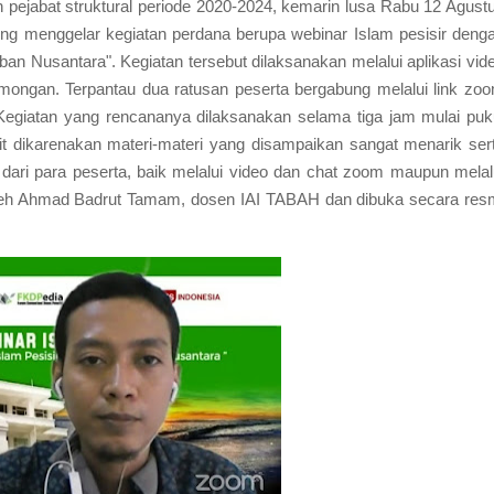
n pejabat struktural periode 2020-2024, kemarin lusa Rabu 12 Agust
ung menggelar kegiatan perdana berupa webinar Islam pesisir deng
an Nusantara". Kegiatan tersebut dilaksanakan melalui aplikasi vid
amongan. Terpantau dua ratusan peserta bergabung melalui link zo
 Kegiatan yang rencananya dilaksanakan selama tiga jam mulai puk
it dikarenakan materi-materi yang disampaikan sangat menarik ser
ri para peserta, baik melalui video dan chat zoom maupun melal
oleh Ahmad Badrut Tamam, dosen IAI TABAH dan dibuka secara res