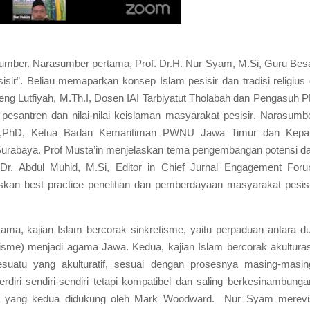
sumber. Narasumber pertama, Prof. Dr.H. Nur Syam, M.Si, Guru Bes
sir”. Beliau memaparkan konsep Islam pesisir dan tradisi religius 
eng Lutfiyah, M.Th.I, Dosen IAI Tarbiyatut Tholabah dan Pengasuh P
i pesantren dan
nilai-nilai keislaman masyarakat pesisir
. Narasumb
Sc.,PhD, Ketua Badan Kemaritiman PWNU Jawa Timur dan Kepa
S Surabaya. Prof Musta’in menjelaskan tema pengembangan potensi d
Dr. Abdul Muhid, M.Si, Editor in Chief Jurnal Engagement For
skan best practice penelitian dan pemberdayaan masyarakat pesisi
rtama, kajian Islam bercorak sinkretisme, yaitu perpaduan antara d
isme) menjadi agama Jawa. Kedua, kajian Islam bercorak akulturas
esuatu yang akulturatif, sesuai dengan prosesnya masing-masin
diri sendiri-sendiri tetapi kompatibel dan saling berkesinambunga
ara yang kedua didukung oleh Mark Woodward.
Nur Syam merevi