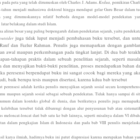
n pada peta yang telah dirumuskan oleh Charles J. Adams.
Kedua,
pemikiran Charl
-tahun menjadi mahasiswa doktoral hingga mendapat gelar Guru Besar dalam tu
an yang dirumuskannya relatif berbeda dengan model-model pendekatan ya
latar belakang dalam studi Islam.
a aliran besar yang paling berpengaruh dalam pendekatan sejarah, yaitu pendekat
juga tidak luput menjadi pembahasan buku tersebut, dan unt
outsider
 Rauf dan Fazlur Rahman. Penulis juga memaparkan dengan gambla
an awal maupun perkembangan pada tingkat lanjut. Di dua bab terakh
apan-tahapan praktis dalam sebuah penelitian sejarah, seperti masal
sa dan menyajikan bukti-bukti penelitian, proses mendapatkan bahan d
aka peresensi berpendapat buku ini sangat cocok bagi mereka yang ak
di, baik berupa tesis maupun disertasi, karena kdua bab tersebut
 perensesi adalah ketika penulis menyajikan sejarah sosial secara komperehensi
 ilmu maupun sejarah sosial sebagai sebuah pendekatan. Tidak hanya sampai di sit
 umum dalam konteks global di dunia, dan berikutnya penulis juga memapark
 kelebihan tersebut tidak dibarengi dengan alur penyusunan bab atau sistemati
 meloncat-loncat dari bab satu ke bab lainnya, seperti misalnya dalam VI dibah
tan dalam pengkajian Islam di Indonesia dan pada bab VIII penulis menjelask
sil karya ilmiah, hadirnya buku ini patut diapresiasi karena merupakan bahan ya