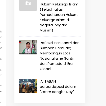
Hukum Keluarga Islam
(Telaah atas
Pembaharuan Hukum
Keluarga Islam di
Negara-negara
Muslim)
ta
au
an
Refleksi Hari Santri dan
ah
Sumpah Pemuda;
Membangun Etos
Nasionalisme Santri
mi
dan Pemuda di Era
ri
Global
ah
if
IAI TABAH
di
berpartisipasi dalam
pa
"Jatim Bangkit Day"
an