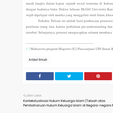
masih langka dalam kajian sejarah social terutama di Indones
dengan hadirnya buku Doktor lulusan McGill University-Kana
wajib dipelajari oleh mereka yang menggeluti studi Islam, khu
Terkahir, Tulisan ini adalah hasil pembacaan perense
penilaian orang lain, karena perbedaan pre-understanding d
tersebut. Selanjutnya, persensi mengucapkan selamat membaca 
[*]
Mahasiswa program Magister (S2) Pascasarjana UIN Sunan K
Artikel Ilmiah
LEBIH LAMA
Kontekstualisasi Hukum Keluarga Islam (Telaah atas
Pembaharuan Hukum Keluarga Islam di Negara-negara 