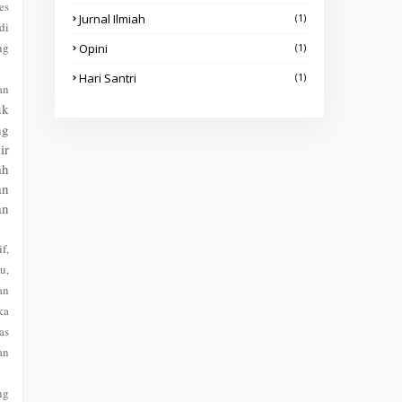
es
Jurnal Ilmiah
(1)
di
ng
Opini
(1)
Hari Santri
(1)
an
uk
ng
ir
ah
an
an
f,
u,
an
ka
as
an
ng