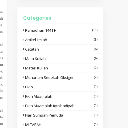
an
Categories
fi
y
).
Ramadhan 1441 H
(11)
an
Artikel Ilmiah
(9)
al
Catatan
(6)
tu
is
Mata Kuliah
(6)
um
Materi Kuliah
(2)
ng
ak
Menanam Sedekah Oksigen
(2)
a,
Fikih
(1)
lu
Fikih Muamalah
(1)
mu
Fikih Muamalah Iqtishadiyah
(1)
el
Hari Sumpah Pemuda
(1)
ta
am
IAI TABAH
(1)