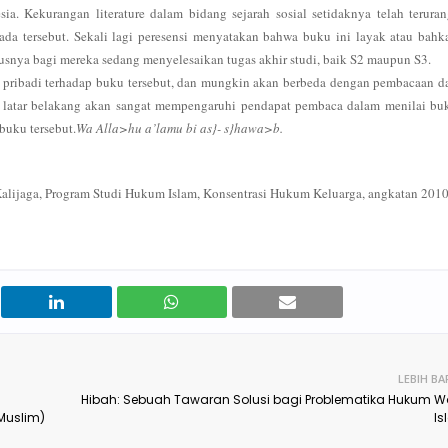
ia. Kekurangan literature dalam bidang sejarah sosial setidaknya telah teruran
da tersebut. Sekali lagi peresensi menyatakan bahwa buku ini layak atau bahk
susnya bagi mereka sedang menyelesaikan tugas akhir studi, baik S2 maupun S3.
si pribadi terhadap buku tersebut, dan mungkin akan berbeda dengan pembacaan d
an latar belakang akan sangat mempengaruhi pendapat pembaca dalam menilai bu
buku tersebut.
Wa Alla>hu a’lamu bi a
s}
-
s}
hawa>b.
alijaga, Program Studi Hukum Islam, Konsentrasi Hukum Keluarga, angkatan 2010
LEBIH BA
Hibah: Sebuah Tawaran Solusi bagi Problematika Hukum W
Muslim)
Is