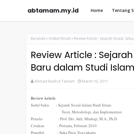
abtamam.my.id
Home
Tentang 
Beranda
Artikel Ilmiah
Review Article : Sejarah Sosial, Se
Review Article : Sejara
Baru dalam Studi Isla
Ahmad Badrut Tamam
Maret 10, 2011
Review Article
Judul buku
: Sejarah Sosial dalam Studi Islam:
Teori, Metodologi, dan Implementasi
Penulis
: Prof. Drs. Akh. Minhaji, M.A., Ph.D
Cetakan
: Pertama, Februari 2010
Penerbit
: Suka Press Yogyakarta