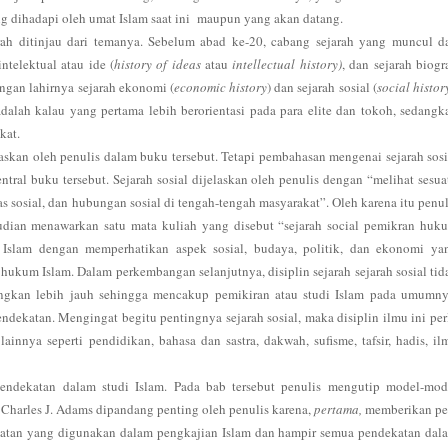
 dihadapi oleh umat Islam saat ini
maupun yang akan datang.
ah ditinjau dari temanya. Sebelum abad ke-20, cabang sejarah yang muncul d
intelektual atau ide (
history of ideas
atau
intellectual history)
, dan sejarah biogra
ngan lahirnya sejarah ekonomi (
economic history
) dan sejarah sosial (
social histor
adalah kalau yang pertama lebih berorientasi pada para elite dan tokoh, sedangk
kat.
elaskan oleh penulis dalam buku tersebut. Tetapi pembahasan mengenai sejarah sosi
ntral buku tersebut. Sejarah sosial dijelaskan oleh penulis dengan “melihat sesua
tas sosial, dan hubungan sosial di tengah-tengah masyarakat”. Oleh karena itu penul
dian menawarkan satu mata kuliah yang disebut “sejarah social pemikran huk
Islam dengan memperhatikan aspek sosial, budaya, politik, dan ekonomi ya
kum Islam. Dalam perkembangan selanjutnya, disiplin sejarah sejarah sosial tid
angkan lebih jauh sehingga mencakup pemikiran atau studi Islam pada umumny
dekatan. Mengingat begitu pentingnya sejarah sosial, maka disiplin ilmu ini per
innya seperti pendidikan, bahasa dan sastra, dakwah, sufisme, tafsir, hadis, il
pendekatan dalam studi Islam. Pada bab tersebut penulis mengutip model-mod
Charles J. Adams dipandang penting oleh penulis karena,
pertama,
memberikan pe
atan yang digunakan dalam pengkajian Islam dan hampir semua pendekatan dal