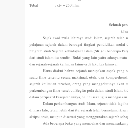
Tebal
: xiv + 250 hlm.
Sebuah pen
Ole
Sejak awal mula lahirnya studi Islam, sejarah telah
pelajaran sejarah dalam berbagai tingkat pendidikan mulai
program studi Sejarah kebudayaan Islam (SKI) di beberapa Per
dari studi islam itu sendiri. Bukti yang lain yaitu adanya ma
dan sejarah-sejarah keilmuan lainnya di fakultas lainnya.
Harus diakui bahwa sejarah merupakan aspek yang 
suatu ilmu tertentu secara maksimal, utuh, dan komperehensi
sejarah keilmuan tersebut, orang yang menggelutinya akan 
perkembangan ilmu tersebut. Begitu pula dalam studi Islam, 
dalam perspektif kesejarahannya, hal ini sekaligus menegaskan
Dalam perkembangan studi Islam, sejarah tidak lagi h
di masa lalu, tetapi lebih dari itu, sejarah telah bermetamorfos
skripsi, tesis, maupun disertasi yang menggunakan sejarah seb
Ada beberapa buku yang membahas dan menawarkan pen