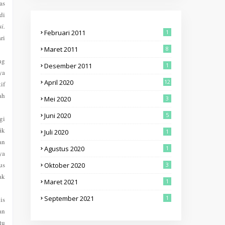
as
di
i.
Februari 2011
1
ri
Maret 2011
8
ng
Desember 2011
1
ya
April 2020
12
if
ah
Mei 2020
3
Juni 2020
5
gi
ik
Juli 2020
1
an
Agustus 2020
1
ya
us
Oktober 2020
3
ak
Maret 2021
1
September 2021
1
is
an
tu