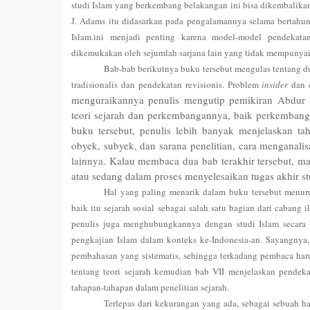
studi Islam yang berkembang belakangan ini bisa dikembalika
J. Adams itu didasarkan pada pengalamannya selama bertahun
Islam.ini menjadi penting karena model-model pendekat
dikemukakan oleh sejumlah sarjana lain yang tidak mempunyai 
Bab-bab berikutnya buku tersebut mengulas tentang du
tradisionalis dan pendekatan revisionis. Problem
insider
dan
menguraikannya penulis mengutip pemikiran Abdur
teori sejarah dan perkembangannya, baik perkembang
buku tersebut, penulis lebih banyak menjelaskan tah
obyek, subyek, dan sarana penelitian, cara menganali
lainnya. Kalau membaca dua bab terakhir tersebut, m
atau sedang dalam proses menyelesaikan tugas akhir stu
Hal yang paling menarik dalam buku tersebut menurut
baik itu sejarah sosial sebagai salah satu bagian dari cabang
penulis juga menghubungkannya dengan studi Islam secara
pengkajian Islam dalam konteks ke-Indonesia-an. Sayangnya,
pembahasan yang sistematis, sehingga terkadang pembaca harus
tentang teori sejarah kemudian bab VII menjelaskan pendeka
tahapan-tahapan dalam penelitian sejarah.
Terlepas dari kekurangan yang ada, sebagai sebuah ha