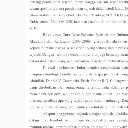
tentang pendekatan sejarah, tetapi hingga saat ini sepenget
secara spesifik tentang pendekatan sejarah dalam studi Islam.
Islam adalah buku karya Prof. Drs. Akh. Minhaji, M.A., Ph.D. y
Buku setebal 264 (xiv+250) halaman tersebut diterbitkan oleh 
2010.
Buku karya Guru Besar Fakultas Syari’ah dan Hukum
Akademik dan Kerjasama (2003-2006) tersebut dimaksudka
kepada para mahasiswa pascasarjana yang sedang dalam proses
sejarah. Dengan terbitnya buku ini, penulis juga berharap aka
dalam studi Islam, yang pada akhirnya akan dapat melahirkan s
Di awal pembahasan buku, penulis menekankan pada ar
maupun etimologi. Penulis mengutip beberapa pendapat menge
Abdullah, Donald V. Gawronski, Erich Kahler, R.G. Collingwoo
yang disebutkan oleh orang-orang tersebut, pada akhirnya 
memahami peristiwa seputar kehidupan manusia dan juga masya
bisa memprediksi apa yang terjadi pada masa mendatang. De
terpisahkan. Inilah yang oleh penulis disebut dengan sejarah se
Adapun penggunaan sejarah sebagai sebuah pendekata
dalam buku tersebut, berarti mencoba sekuat tenaga memaha
maupun realitas empiris sehari-hari) pada masa lalu, apa ya