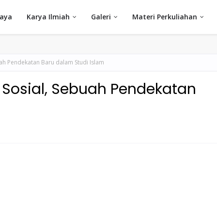
Saya
Karya Ilmiah
Galeri
Materi Perkuliahan
buah Pendekatan Baru dalam Studi Islam
h Sosial, Sebuah Pendekatan
m