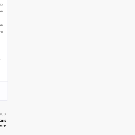
gi
an
an
ku
.
RU
aris
lam