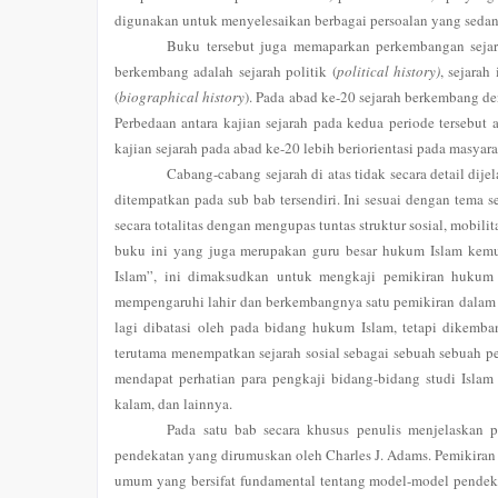
digunakan untuk menyelesaikan berbagai persoalan yang sedang
Buku tersebut juga memaparkan perkembangan sejar
berkembang adalah sejarah politik (
political history)
, sejarah 
(
biographical history
). Pada abad ke-20 sejarah berkembang de
Perbedaan antara kajian sejarah pada kedua periode tersebut 
kajian sejarah pada abad ke-20 lebih beriorientasi pada masyara
Cabang-cabang sejarah di atas tidak secara detail dij
ditempatkan pada sub bab tersendiri. Ini sesuai dengan tema se
secara totalitas dengan mengupas tuntas struktur sosial, mobili
buku ini yang juga merupakan guru besar hukum Islam kemu
Islam”, ini dimaksudkan untuk mengkaji pemikiran hukum 
mempengaruhi lahir dan berkembangnya satu pemikiran dalam hu
lagi dibatasi oleh pada bidang hukum Islam, tetapi dikemb
terutama menempatkan sejarah sosial sebagai sebuah sebuah pen
mendapat perhatian para pengkaji bidang-bidang studi Islam la
kalam, dan lainnya.
Pada satu bab secara khusus penulis menjelaskan 
pendekatan yang dirumuskan oleh Charles J. Adams. Pemikiran 
umum yang bersifat fundamental tentang model-model pendek