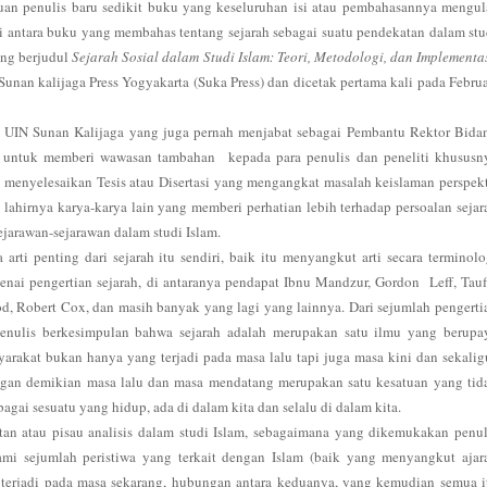
ahuan penulis baru sedikit buku yang keseluruhan isi atau pembahasannya mengul
 Di antara buku yang membahas tentang sejarah sebagai suatu pendekatan dalam stu
ang berjudul
Sejarah Sosial dalam Studi Islam: Teori, Metodologi, dan Implementas
Sunan kalijaga Press Yogyakarta (Suka Press) dan dicetak pertama kali pada Februa
 UIN Sunan Kalijaga yang juga pernah menjabat sebagai Pembantu Rektor Bida
n untuk memberi wawasan tambahan
kepada para penulis dan peneliti khususn
 menyelesaikan Tesis atau Disertasi yang mengangkat masalah keislaman perspekt
n lahirnya karya-karya lain yang memberi perhatian lebih terhadap persoalan sejar
ejarawan-sejarawan dalam studi Islam.
ti penting dari sejarah itu sendiri, baik itu menyangkut arti secara terminolo
nai pengertian sejarah, di antaranya pendapat Ibnu Mandzur, Gordon
Leff, Tauf
d, Robert Cox, dan masih banyak yang lagi yang lainnya. Dari sejumlah pengerti
penulis berkesimpulan bahwa sejarah adalah merupakan satu ilmu yang berupa
rakat bukan hanya yang terjadi pada masa lalu tapi juga masa kini dan sekalig
ngan demikian masa lalu dan masa mendatang merupakan satu kesatuan yang tid
bagai sesuatu yang hidup, ada di dalam kita dan selalu di dalam kita.
n atau pisau analisis dalam studi Islam, sebagaimana yang dikemukakan penul
mi sejumlah peristiwa yang terkait dengan Islam (baik yang menyangkut ajar
ng terjadi pada masa sekarang, hubungan antara keduanya, yang kemudian semua i