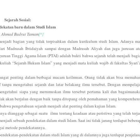
Sejarah Sosial:
dekatan baru dalam Studi Islam
h Ahmad Badrut Tamam
[*]
 menjadi bagian yang tidak terpisahkan dalam kurikulum studi Islam. Adanya ma
 dari Madrasah Ibtidaiyah sampai dengan Madrasah Aliyah dan juga jurusan at
guruan Tinggi Agama Islam (PTAI) adalah bukti bahwa sejarah telah menjadi bagi
ta kuliah “Sejarah Hukum Islam” yang menjadi mata kuliah wajib di fakultas Syari’
sangat penting dalam berbagai macam keilmuan. Orang tidak akan bisa memaha
f tanpa mengetahui sejarah dan latar belakang ilmu tersebut. Dengan mempelaja
mengetahui siapa yang merumuskan ilmu tersebut pertama kali dan bagaimanak
tidak akan berjalan dengan baik tanpa ditopang oleh pemahaman yang komperehens
 bahwa pengetahuan sejarah menjadi alat penting dalam kajian Islam.
anya dianggap sebagai suatu
ilmu tentang keadaan atau peristiwa yang telah terja
a menjadi sebuah pendekatan dalam studi Islam. Saat ini tidak jarang terdapat bebera
agai metode pendekatannya.
dekatan-pendekatan dalam studi Islam yang di dalamnya juga terdapat penjelas